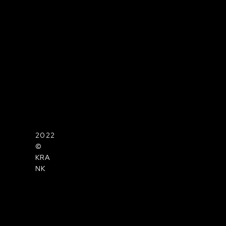
2022
©
KRA
NK
FACE
BOO
K
INST