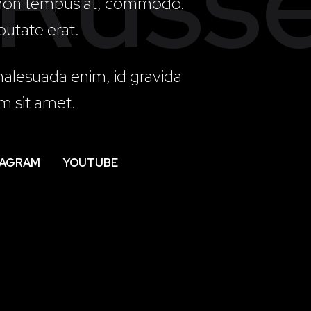
 Russe
on tempus at, commodo.
putate erat.
alesuada enim, id gravida
 sit amet.
TAGRAM
YOUTUBE