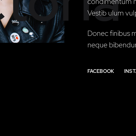
toria
condimentum n
Vestib ulum vul
Donec finibus m
neque bibendum
FACEBOOK
INS